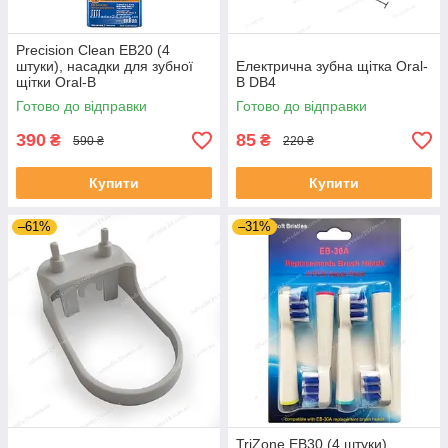
Precision Clean EB20 (4
штуки), насадки для зубної
Електрична зубна щітка Oral-
щітки Oral-B
B DB4
Готово до відправки
Готово до відправки
390
85
₴
₴
590 ₴
220 ₴
Купити
Купити
–61%
–31%
TriZone EB30 (4 штуки),