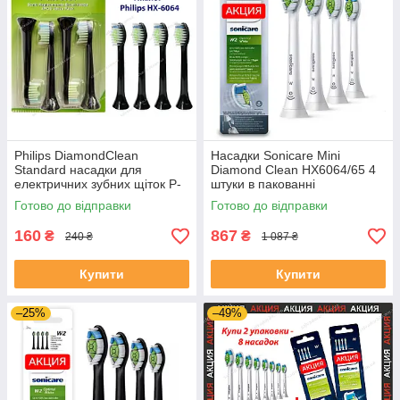
Philips DiamondClean
Насадки Sonicare Mini
Standard насадки для
Diamond Clean HX6064/65 4
електричних зубних щіток P-
штуки в пакованні
HX6064 4 штуки в пакованні
Готово до відправки
Готово до відправки
160
867
₴
₴
240 ₴
1 087 ₴
Купити
Купити
–25%
–49%