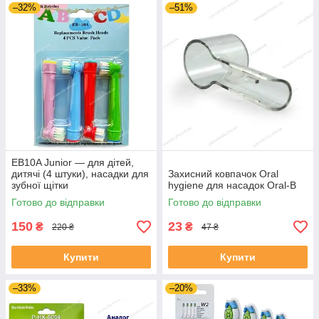
–32%
–51%
EB10A Junior — для дітей,
дитячі (4 штуки), насадки для
Захисний ковпачок Oral
зубної щітки
hygiene для насадок Oral-B
Готово до відправки
Готово до відправки
150
23
₴
₴
220 ₴
47 ₴
Купити
Купити
–33%
–20%