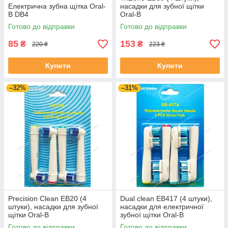
Електрична зубна щітка Oral-
насадки для зубної щітки
B DB4
Oral-B
Готово до відправки
Готово до відправки
85
153
₴
₴
220 ₴
223 ₴
Купити
Купити
–32%
–31%
Precision Clean EB20 (4
Dual clean EB417 (4 штуки),
штуки), насадки для зубної
насадки для електричної
щітки Oral-B
зубної щітки Oral-B
Готово до відправки
Готово до відправки