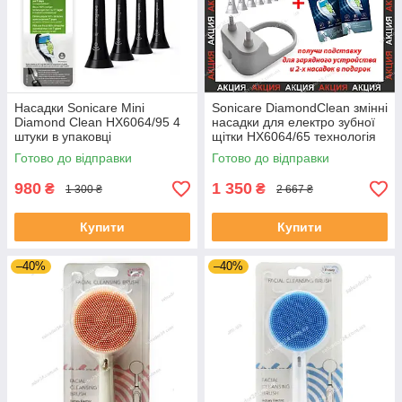
Насадки Sonicare Mini
Sonicare DiamondClean змінні
Diamond Clean HX6064/95 4
насадки для електро зубної
штуки в упаковці
щітки HX6064/65 технологія
BrushSync 8 шт.
Готово до відправки
Готово до відправки
980
1 350
₴
₴
1 300 ₴
2 667 ₴
Купити
Купити
–40%
–40%