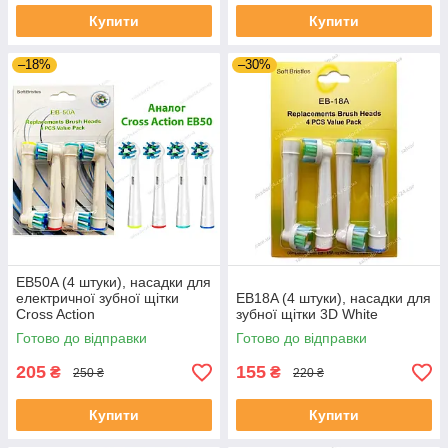
Купити
Купити
–18%
–30%
EB50A (4 штуки), насадки для
електричної зубної щітки
EB18A (4 штуки), насадки для
Cross Action
зубної щітки 3D White
Готово до відправки
Готово до відправки
205
155
₴
₴
250 ₴
220 ₴
Купити
Купити