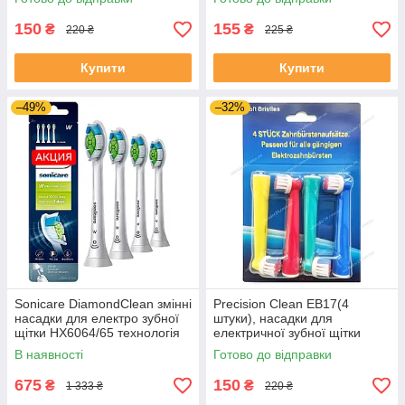
150
155
₴
₴
220 ₴
225 ₴
Купити
Купити
–49%
–32%
Sonicare DiamondClean змінні
Precision Clean EB17(4
насадки для електро зубної
штуки), насадки для
щітки HX6064/65 технологія
електричної зубної щітки
BrushSync 4 шт.
Oral-B гігієна порожнини рота
В наявності
Готово до відправки
675
150
₴
₴
1 333 ₴
220 ₴