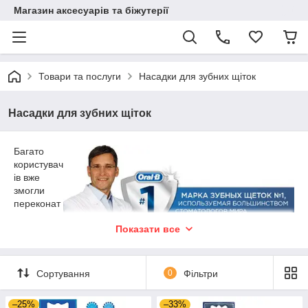
Магазин аксесуарів та біжутерії
Товари та послуги
Насадки для зубних щіток
Насадки для зубних щіток
Багато
користувач
ів вже
змогли
переконат
ися в
Показати все
ефективно
сті
електричних зубних щіток, застосування яких може замінити
деякі гігієнічні процедури в стоматологічних кабінетах. Для
Сортування
0
Фільтри
підтримки ефективності пристроїв необхідно кожний три
місяці здійснювати заміну насадок.
–25%
–33%