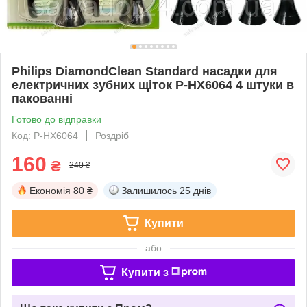
Philips DiamondClean Standard насадки для
електричних зубних щіток P-HX6064 4 штуки в
пакованні
Готово до відправки
Код: P-HX6064
Роздріб
160
₴
240 ₴
Економія
80 ₴
Залишилось
25 днів
Купити
або
Купити з