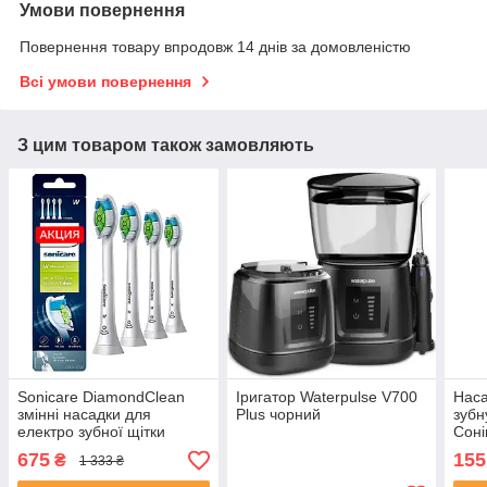
Умови повернення
Повернення товару впродовж 14 днів за домовленістю
Всі умови повернення
З цим товаром також замовляють
Sonicare DiamondClean
Іригатор Waterpulse V700
Наса
змінні насадки для
Plus чорний
зубн
електро зубної щітки
Соні
HX6064/65 технологія
675
155
₴
1 333 ₴
BrushSync 4 шт.