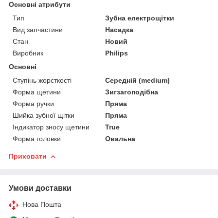
Основні атрибути
Тип
Зубна електрощітки
Вид запчастини
Насадка
Стан
Новий
Виробник
Philips
Основні
Ступінь жорсткості
Середній (medium)
Форма щетини
Зигзагоподібна
Форма ручки
Пряма
Шийка зубної щітки
Пряма
Індикатор зносу щетини
True
Форма головки
Овальна
Приховати
Умови доставки
Нова Пошта