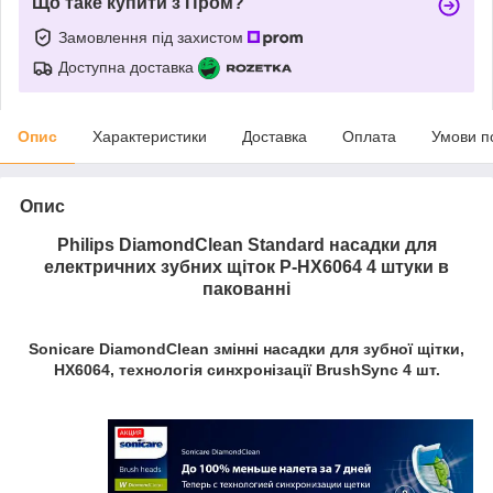
Що таке купити з Пром?
Замовлення під захистом
Доступна доставка
Опис
Характеристики
Доставка
Оплата
Умови п
Опис
Philips DiamondClean Standard насадки для
електричних зубних щіток P-HX6064 4 штуки в
пакованні
Sonicare DiamondClean змінні насадки для зубної щітки,
HX6064, технологія синхронізації BrushSync 4 шт.