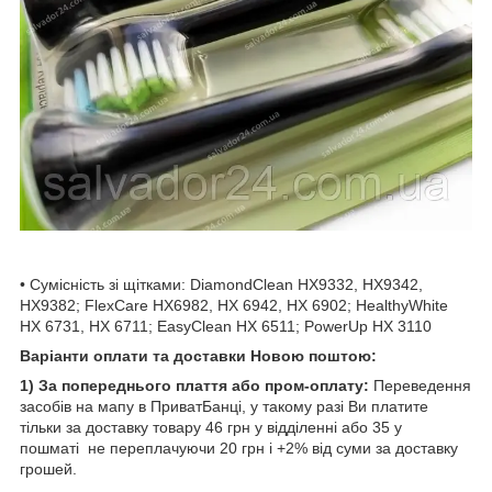
• Сумісність зі щітками: DiamondClean HX9332, HX9342,
HX9382; FlexCare HX6982, HX 6942, HX 6902; HealthyWhite
HX 6731, HX 6711; EasyClean HX 6511; PowerUp HX 3110
Варіанти оплати та доставки Новою поштою:
1) За попереднього плаття або пром-оплату:
Переведення
засобів на мапу в ПриватБанці, у такому разі Ви платите
тільки за доставку товару 46 грн у відділенні або 35 у
пошматі не переплачуючи 20 грн і +2% від суми за доставку
грошей.