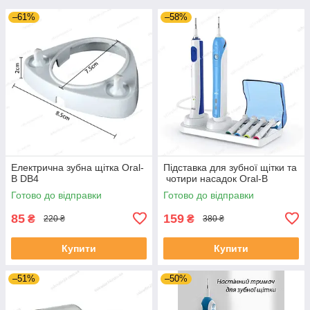
–61%
–58%
Електрична зубна щітка Oral-
Підставка для зубної щітки та
B DB4
чотири насадок Oral-B
Готово до відправки
Готово до відправки
85
159
₴
₴
220 ₴
380 ₴
Купити
Купити
–51%
–50%