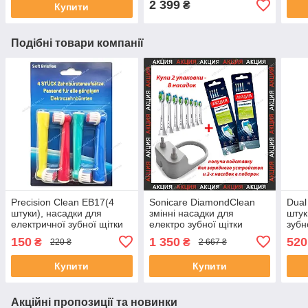
2 399
₴
Купити
Подібні товари компанії
Precision Clean EB17(4
Sonicare DiamondClean
Dual
штуки), насадки для
змінні насадки для
штук
електричної зубної щітки
електро зубної щітки
зубн
Oral-B гігієна порожнини
HX6064/65 технологія
Oral
150
1 350
520
₴
₴
220 ₴
2 667 ₴
рота
BrushSync 8 шт.
Купити
Купити
Акційні пропозиції та новинки