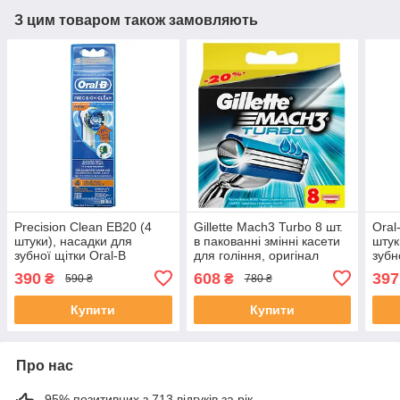
З цим товаром також замовляють
Precision Clean EB20 (4
Gillette Mach3 Turbo 8 шт.
Oral
штуки), насадки для
в пакованні змінні касети
штук
зубної щітки Oral-B
для гоління, оригінал
зубн
390
608
397
₴
₴
590 ₴
780 ₴
Купити
Купити
Про нас
95% позитивних з 713 відгуків за рік