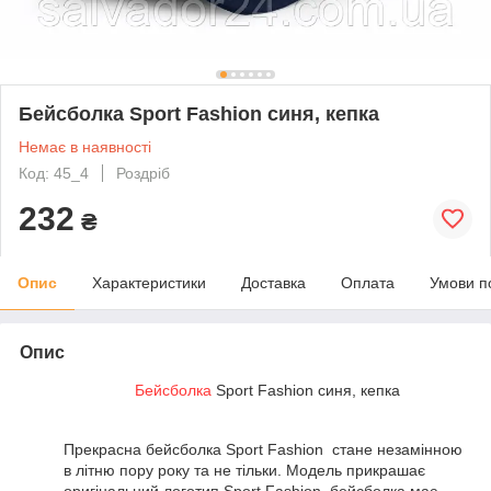
Бейсболка Sport Fashion синя, кепка
Немає в наявності
Код: 45_4
Роздріб
232
₴
Опис
Характеристики
Доставка
Оплата
Умови п
Опис
Бейсболка
Sport Fashion синя, кепка
Прекрасна бейсболка Sport Fashion стане незамінною
в літню пору року та не тільки. Модель прикрашає
оригінальний логотип Sport Fashion, бейсболка має