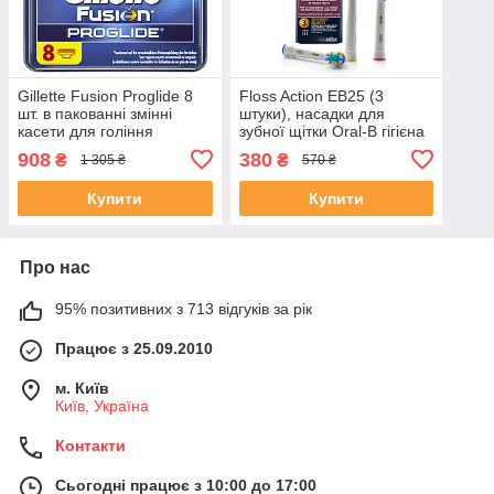
Gillette Fusion Proglide 8
Floss Action EB25 (3
шт. в пакованні змінні
штуки), насадки для
касети для гоління
зубної щітки Oral-B гігієна
оригінал Німеччина
порожнини рота
908
380
₴
₴
1 305 ₴
570 ₴
Купити
Купити
Про нас
95% позитивних з 713 відгуків за рік
Працює з 25.09.2010
м. Київ
Київ, Україна
Контакти
Сьогодні працює з 10:00 до 17:00