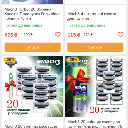
Mach3 Turbo: 20 Змінних
Касет + Подарунок Гель після
Mach3 4 шт., змінні касети
Гоління 75 мл
для гоління
Готово до відправки
Готово до відправки
675
115
₴
₴
1 100 ₴
170 ₴
Купити
Купити
–29%
–29%
Mach3 20 змінних касет для
Mach3 20 змінних касет для
гоління Гель після гоління 75