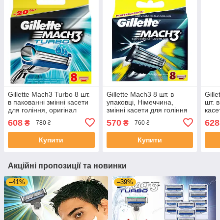
Gillette Mach3 Turbo 8 шт.
Gillette Mach3 8 шт. в
Gill
в пакованні змінні касети
упаковці, Німеччина,
шт. 
для гоління, оригінал
змінні касети для гоління
касе
608
570
628
₴
₴
780 ₴
760 ₴
Купити
Купити
Акційні пропозиції та новинки
–41%
–39%