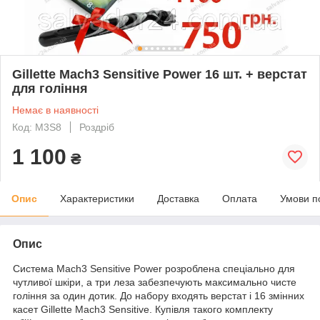
Gillette Mach3 Sensitive Power 16 шт. + верстат
для гоління
Немає в наявності
Код: M3S8
Роздріб
1 100
₴
Опис
Характеристики
Доставка
Оплата
Умови п
Опис
Система Mach3 Sensitive Power розроблена спеціально для
чутливої шкіри, а три леза забезпечують максимально чисте
гоління за один дотик. До набору входять верстат і 16 змінних
касет Gillette Mach3 Sensitive. Купівля такого комплекту