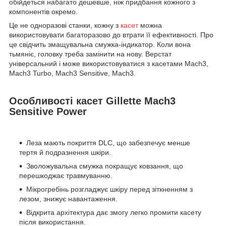
обійдеться набагато дешевше, ніж придбання кожного з
компонентів окремо.
Це не одноразові станки, кожну з
касет
можна
використовувати багаторазово до втрати її ефективності. Про
це свідчить змащувальна смужка-індикатор. Коли вона
тьмяніє, головку треба замінити на нову. Верстат
універсальний і може використовуватися з касетами Mach3,
Mach3 Turbo, Mach3 Sensitive, Mach3.
Особливості касет Gillette Mach3
Sensitive Power
Леза мають покриття DLC, що забезпечує менше
тертя й подразнення шкіри.
Зволожувальна смужка покращує ковзання, що
перешкоджає травмуванню.
Мікрогребінь розгладжує шкіру перед зіткненням з
лезом, знижує навантаження.
Відкрита архітектура дає змогу легко промити касету
після використання.