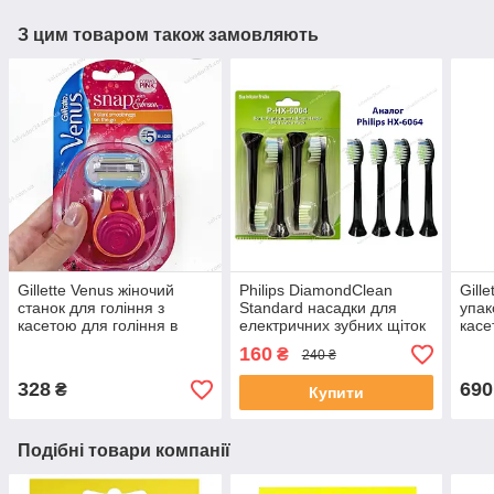
З цим товаром також замовляють
Gillette Venus жіночий
Philips DiamondClean
Gille
станок для гоління з
Standard насадки для
упак
касетою для гоління в
електричних зубних щіток
касе
комплекті
P-HX6064 4 штуки в
Німе
160
₴
240 ₴
пакованні
328
690
₴
Купити
Подібні товари компанії