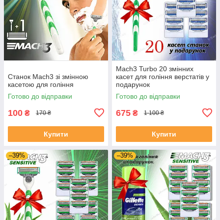
Mach3 Turbo 20 змінних
Станок Mach3 зі змінною
касет для гоління верстатів у
касетою для гоління
подарунок
Готово до відправки
Готово до відправки
100
675
₴
₴
170 ₴
1 100 ₴
Купити
Купити
–39%
–39%