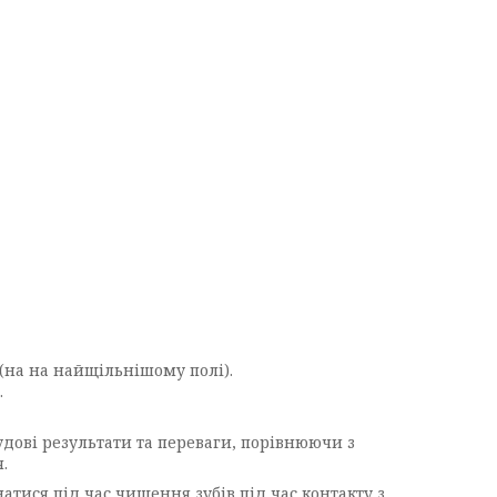
(на на найщільнішому полі).
.
удові результати та переваги, порівнюючи з
.
атися під час чищення зубів під час контакту з