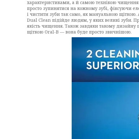
характеристиками, а й самою технікою чищення з
просто зупинятися на кожному зубі, фіксуючи ел
і чистити зуби так само, як мануальною щіткою.
Dual Clean підійде людям, у яких великі зуби. П
якість чищення. Також завдяки такому дизайну щ
щіткою Oral-B — вона буде просто звичнішою.