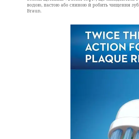
водою, пастою або слиною й робить чищення зуб
Braun.