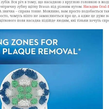
убів. Вся річ в тому, що насадкою з круглою головкою в жо
ектричну зубну щітку Braun під різним кутом.
Насадка Oral-
 А звичка – справа тонке. Можливо, вам просто подобається т
росто, чомусь ніхто не замислюється про це, а адже це дуже 
іткового поля насадка підійде людям, які тільки хочуть сп