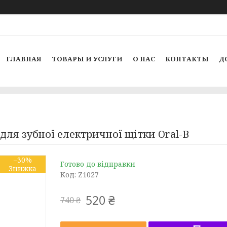
ГЛАВНАЯ
ТОВАРЫ И УСЛУГИ
О НАС
КОНТАКТЫ
Д
и для зубної електричної щітки Oral-B
–30%
Готово до відправки
Код:
Z1027
520 ₴
740 ₴