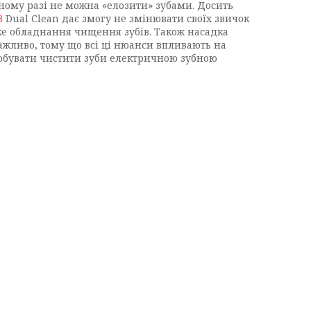
дному разі не можна «елозити» зубами. Досить
B
Dual Clean дає змогу не змінювати своїх звичок
аке обладнання чищення зубів. Також насадка
важливо, тому що всі ці нюанси впливають на
робувати чистити зуби електричною зубною