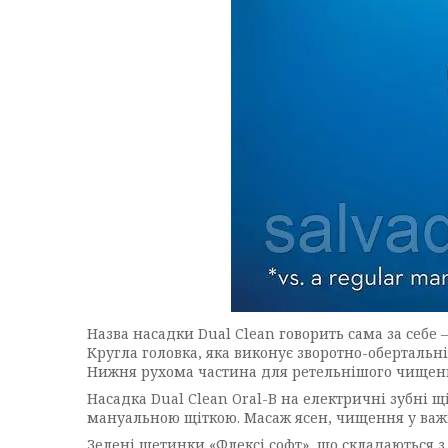
Назва насадки Dual Clean говорить сама за себе
Кругла головка, яка виконує зворотно-обертальні
Нижня рухома частина для ретельнішого чищення
Насадка Dual Clean Oral-B на електричні зубні 
мануальною щіткою. Масаж ясен, чищення у важк
Зелені щетинки «Флексі софт», що складаються з