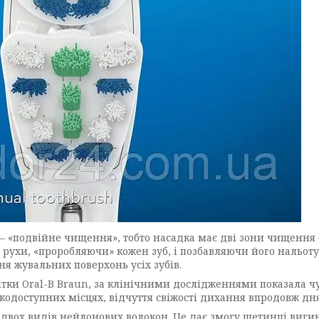
 — «подвійне чищення», тобто насадка має дві зони чищення 
 рухи, «проробляючи» кожен зуб, і позбавляючи його нальоту
 жувальних поверхонь усіх зубів.
щітки Oral-B Braun, за клінічними дослідженнями показала ч
одоступних місцях, відчуття свіжості дихання впродовж дня
 двох видів нейлонових волокон. Це дає змогу щетинці вигин