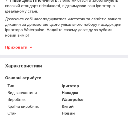
✓
Підвищена Гігієнічність:
Легко миються й забезпечують
високий стандарт гігієнічності, підтримуючи ваш іригатор в
ідеальному стані.
Дозвольте собі насолоджуватися чистотою та свіжістю вашого
дихання за допомогою цього унікального набору насадок для
іригатора Waterpulse. Надайте своєму догляду за зубами
новий вимір!
Приховати
Характеристики
Основні атрибути
Тип
Іригатор
Вид запчастини
Насадка
Виробник
Waterpulse
Країна виробник
Китай
Стан
Новий