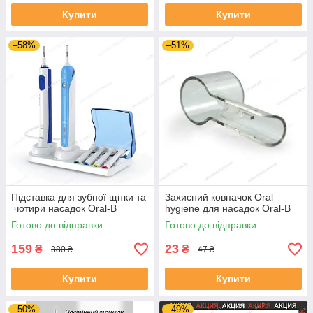
Купити
Купити
–58%
–51%
Підставка для зубної щітки та
Захисний ковпачок Oral
чотири насадок Oral-B
hygiene для насадок Oral-B
Готово до відправки
Готово до відправки
159
23
₴
₴
380 ₴
47 ₴
Купити
Купити
–50%
–49%