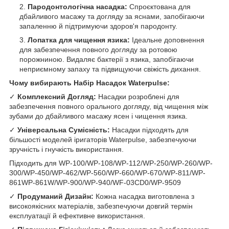
Пародонтологічна насадка:
Спроєктована для
дбайливого масажу та догляду за яснами, запобігаючи
запаленню й підтримуючи здоров'я пародонту.
Лопатка для чищення язика:
Ідеальне доповнення
для забезпечення повного догляду за ротовою
порожниною. Видаляє бактерії з язика, запобігаючи
неприємному запаху та підвищуючи свіжість дихання.
Чому вибирають Набір Насадок Waterpulse:
✓
Комплексний Догляд:
Насадки розроблені для
забезпечення повного орального догляду, від чищення між
зубами до дбайливого масажу ясен і чищення язика.
✓
Універсальна Сумісність:
Насадки підходять для
більшості моделей іригаторів Waterpulse, забезпечуючи
зручність і гнучкість використання.
Підходить для WP-100/WP-108/WP-112/WP-250/WP-260/WP-
300/WP-450/WP-462/WP-560/WP-660/WP-670/WP-811/WP-
861WP-861W/WP-900/WP-940/WF-03CD0/WP-9509
✓
Продуманий Дизайн:
Кожна насадка виготовлена з
високоякісних матеріалів, забезпечуючи довгий термін
експлуатації й ефективне використання.