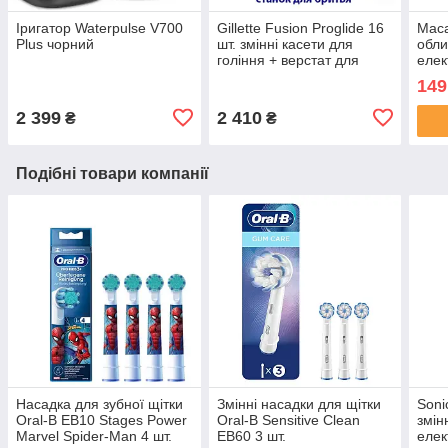
Іригатор Waterpulse V700
Gillette Fusion Proglide 16
Маса
Plus чорний
шт. змінні касети для
обли
гоління + верстат для
елек
гоління, оригінал
149
2 399
2 410
₴
₴
Подібні товари компанії
Насадка для зубної щітки
Змінні насадки для щітки
Soni
Oral-B EB10 Stages Power
Oral-B Sensitive Clean
змін
Marvel Spider-Man 4 шт.
EB60 3 шт.
елек