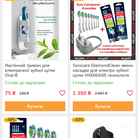
Настінний тримач для
Sonicare DiamondClean змінні
електричної зубної щітки
насадки для електро зубної
Oral-B
щітки HX6064/65 технологія
BrushSync 8 шт.
Готово до відправки
Готово до відправки
75
1 350
₴
₴
150 ₴
2 667 ₴
Купити
Купити
–49%
–43%