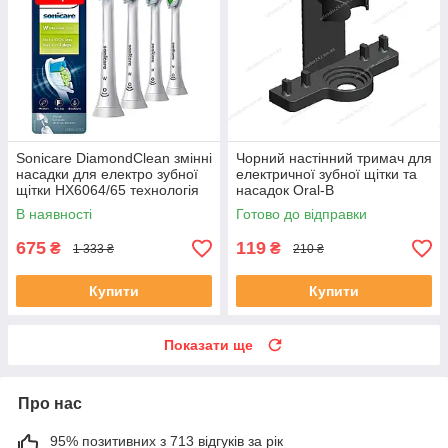
Sonicare DiamondClean змінні
Чорний настінний тримач для
насадки для електро зубної
електричної зубної щітки та
щітки HX6064/65 технологія
насадок Oral-B
BrushSync 4 шт.
В наявності
Готово до відправки
675
119
₴
₴
1 333 ₴
210 ₴
Купити
Купити
Показати ще
Про нас
95% позитивних з 713 відгуків за рік