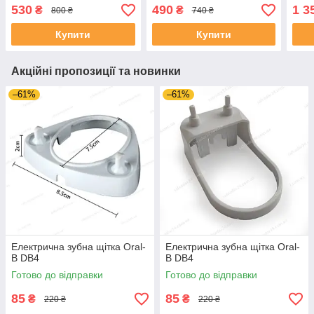
насадки на дитячу щітку
HX60
530
490
1 3
₴
₴
800 ₴
740 ₴
Спайдермен
Brus
Купити
Купити
Акційні пропозиції та новинки
–61%
–61%
Електрична зубна щітка Oral-
Електрична зубна щітка Oral-
B DB4
B DB4
Готово до відправки
Готово до відправки
85
85
₴
₴
220 ₴
220 ₴