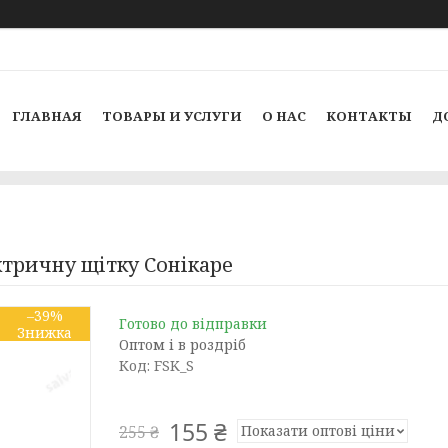
ГЛАВНАЯ
ТОВАРЫ И УСЛУГИ
О НАС
КОНТАКТЫ
Д
ктричну щітку Сонікаре
–39%
Готово до відправки
Оптом і в роздріб
Код:
FSK_S
155 ₴
Показати оптові ціни
255 ₴