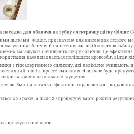
 насадка для обличчя на зубну електричну щітку Філіпс С
ими щітками Філіпс, призначена для виконання легкого мас
я масування обличчя й нанесення заспокійливого лосьйону п
 приємно масажують і очищають шкіру обличчя. Це ефективна
користання насадки вдається поліпшити кровообіг, відтік л
нки з гіпоалергенного силікону, які делікатно очищають, 
и очевидний, навіть просте вмивання зі щіткою буде продук
 шкіри та з меншою кількістю лущення.
ожевою. Змінна насадка ефективно справляється з видаленн
ься з 25 років, а після 30 процедуру варто робити регулярно
сації акустичної хвилі.