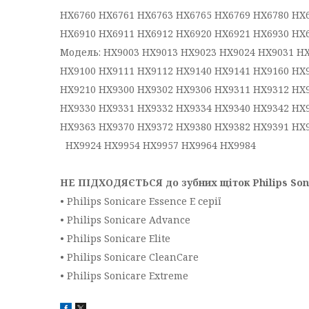
HX6760 HX6761 HX6763 HX6765 HX6769 HX6780 HX
HX6910 HX6911 HX6912 HX6920 HX6921 HX6930 HX
Модель: HX9003 HX9013 HX9023 HX9024 HX9031 H
HX9100 HX9111 HX9112 HX9140 HX9141 HX9160 HX
HX9210 HX9300 HX9302 HX9306 HX9311 HX9312 HX
HX9330 HX9331 HX9332 HX9334 HX9340 HX9342 HX
HX9363 HX9370 HX9372 HX9380 HX9382 HX9391 HX
HX9924 HX9954 HX9957 HX9964 HX9984
НЕ ПІДХОДЯЄТЬСЯ до зубних щіток Philips Son
• Philips Sonicare Essence E серії
• Philips Sonicare Advance
• Philips Sonicare Elite
• Philips Sonicare CleanCare
• Philips Sonicare Extreme