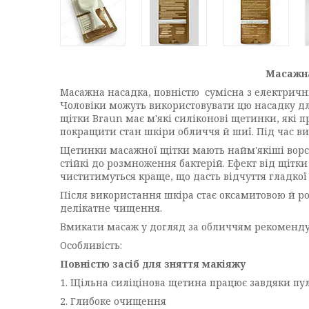
Масажна
Масажна насадка, повністю сумісна з електричн
Чоловіки можуть використовувати цю насадку дл
щітки Braun має м'які силіконові щетинки, які
покращити стан шкіри обличчя й шиї. Під час ви
Щетинки масажної щітки мають найм'якіші ворси
стійкі до розмноження бактерій. Ефект від щітк
чиститимуться краще, що дасть відчуття гладкої
Після використання шкіра стає оксамитовою й р
делікатне чищення.
Вмикати масаж у догляд за обличчям рекомендуєт
Особливість:
Повністю засіб для зняття макіяжу
1. Щільна силіцінова щетина працює завдяки пуль
2. Глибоке очищення