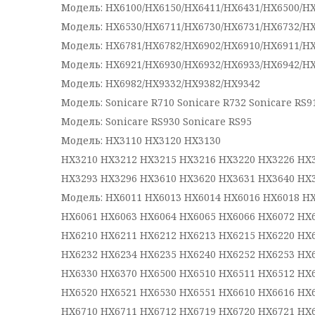
Модель: HX6100/HX6150/HX6411/HX6431/HX6500/H
Модель: HX6530/HX6711/HX6730/HX6731/HX6732/H
Модель: HX6781/HX6782/HX6902/HX6910/HX6911/H
Модель: HX6921/HX6930/HX6932/HX6933/HX6942/H
Модель: HX6982/HX9332/HX9382/HX9342
Модель: Sonicare R710 Sonicare R732 Sonicare RS9
Модель: Sonicare RS930 Sonicare RS95
Модель: HX3110 HX3120 HX3130
HX3210 HX3212 HX3215 HX3216 HX3220 HX3226 HX
HX3293 HX3296 HX3610 HX3620 HX3631 HX3640 HX
Модель: HX6011 HX6013 HX6014 HX6016 HX6018 H
HX6061 HX6063 HX6064 HX6065 HX6066 HX6072 HX
HX6210 HX6211 HX6212 HX6213 HX6215 HX6220 HX
HX6232 HX6234 HX6235 HX6240 HX6252 HX6253 HX
HX6330 HX6370 HX6500 HX6510 HX6511 HX6512 HX
HX6520 HX6521 HX6530 HX6551 HX6610 HX6616 HX
HX6710 HX6711 HX6712 HX6719 HX6720 HX6721 HX