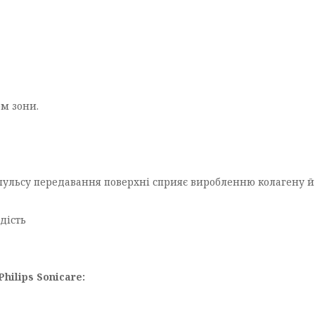
м зони.
пульсу передавання поверхні сприяє виробленню колагену й
дість
hilips Sonicare: