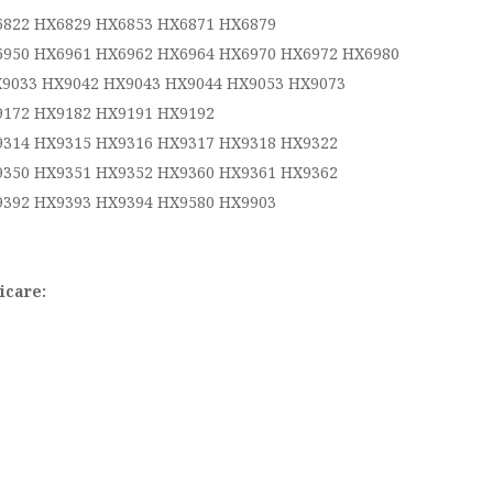
6822 HX6829 HX6853 HX6871 HX6879
6950 HX6961 HX6962 HX6964 HX6970 HX6972 HX6980
X9033 HX9042 HX9043 HX9044 HX9053 HX9073
9172 HX9182 HX9191 HX9192
9314 HX9315 HX9316 HX9317 HX9318 HX9322
9350 HX9351 HX9352 HX9360 HX9361 HX9362
9392 HX9393 HX9394 HX9580 HX9903
icare: