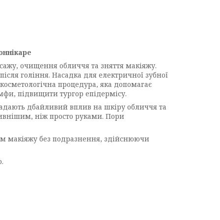
оннікаре
ажу, очищення обличчя та зняття макіяжу.
ісля гоління. Насадка для електричної зубної
 косметологічна процедура, яка допомагає
імфи, підвищити тургор епідермісу.
надають дбайливий вплив на шкіру обличчя та
тивнішим, ніж просто руками. Пори
ям макіяжу без подразнення, здійснюючи
.