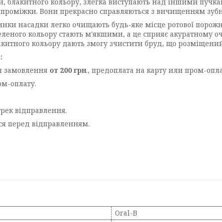
, блакитного кольору, злегка виступають над іншими пучка
проміжки. Вони прекрасно справляються з вичищенням зубно
нки насадки легко очищають будь-яке місце ротової порож
еленого кольору стають м'якшими, а це сприяє акуратному 
китного кольору дають змогу зчистити бруд, що розміщений
:
я замовлення
от 200 грн
., предоплата на карту или пром-опла
ом-оплату.
трек відправлення.
ься перед відправленням.
Oral-B