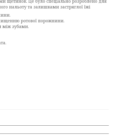
ми щетинок. Це було спеціально розроблено для
го нальоту та залишками застряглої їжі
нини.
очищенню ротової порожнини.
 між зубами.
та.