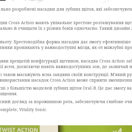
ціально розроблені насадки для зубних щіток, які забезпечу
ки Cross Action мають унікальне хрестове розташування щет
ально й очищати їх з різних боків одночасно. Такий дизайн 
ьоту: Хрестоподібна форма насадки дає змогу ефективніше в
етинки проникають у важкодоступні місця, як-от міжзубні пр
яки хрещатій конфігурації щетинок, насадка Cross Action 
нії ясен, досягаючи навіть важкодоступних зон, де зазвичай 
on також масажують ясна завдяки своїй конструкції. М'який 
не використання насадок Cross Action може сприяти зменшенн
існі з більшістю моделей зубних щіток Oral-B. Це дає змогу 
чищення.
ксний догляд за порожниною рота, забезпечуючи глибоке оч
Complete, Vitality Sonic.