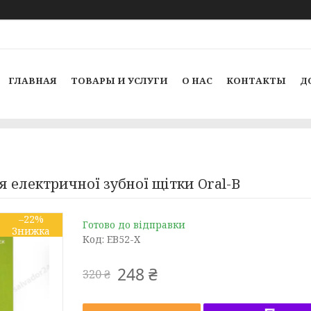
ГЛАВНАЯ
ТОВАРЫ И УСЛУГИ
О НАС
КОНТАКТЫ
Д
ля електричної зубної щітки Oral-B
–22%
Готово до відправки
Код:
EB52-X
248 ₴
320 ₴