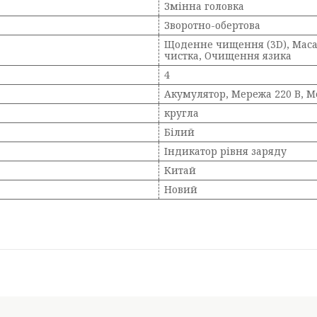
Змінна головка
Зворотно-обертова
Щоденне чищення (3D), Масаж
чистка, Очищення язика
4
Акумулятор, Мережа 220 В, М
кругла
Білий
Індикатор рівня заряду
Китай
Новий