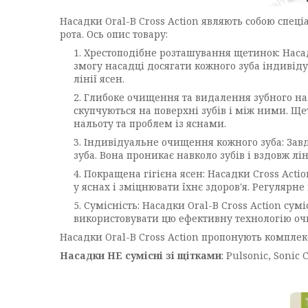
Насадки Oral-B Cross Action являють собою спе
рота. Ось опис товару:
Хрестоподібне розташування щетинок: Насад
змогу насадці досягати кожного зуба індивіду
лінії ясен.
Глибоке очищення та видалення зубного нал
скупчуються на поверхні зубів і між ними. Щ
нальоту та проблем із яснами.
Індивідуальне очищення кожного зуба: Завд
зуба. Вона проникає навколо зубів і вздовж лі
Покращена гігієна ясен: Насадки Cross Acti
у яснах і зміцнювати їхнє здоров'я. Регуляр
Сумісність: Насадки Oral-B Cross Action сум
використовувати цю ефективну технологію о
Насадки Oral-B Cross Action пропонують компле
Насадки HE сумісні зі щітками
: Pulsonic, Sonic 