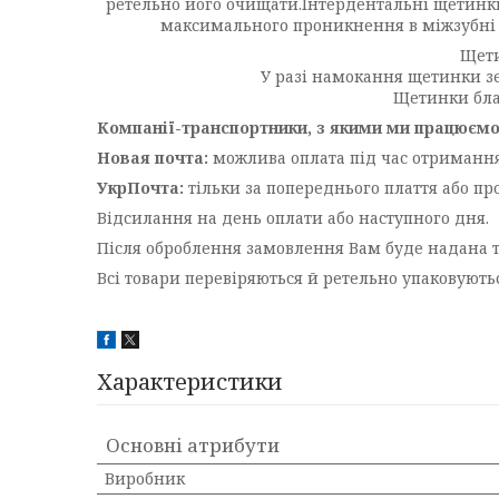
ретельно його очищати.Інтердентальні щетинки
максимального проникнення в міжзубні 
Щети
У разі намокання щетинки з
Щетинки бла
Компанії-транспортники, з якими ми працюємо
Новая почта:
можлива оплата під час отриманн
УкрПочта:
тільки за попереднього плаття або пр
Відсилання на день оплати або наступного дня.
Після оброблення замовлення Вам буде надана 
Всі товари перевіряються й ретельно упаковуют
Характеристики
Основні атрибути
Виробник