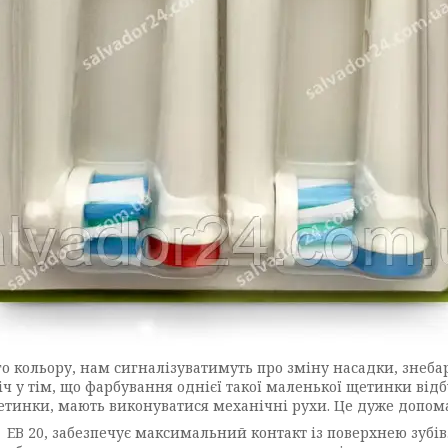
го кольору, нам сигналізуватимуть про зміну насадки, знеба
іч у тім, що фарбування однієї такої маленької щетинки відбу
етинки, мають виконуватися механічні рухи. Це дуже допом
EB 20, забезпечує максимальний контакт із поверхнею зубів