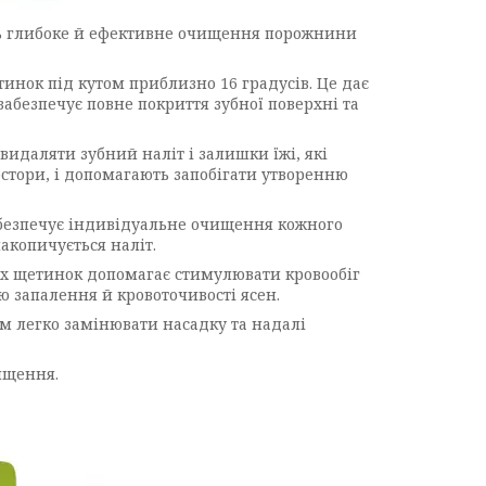
ють глибоке й ефективне очищення порожнини
инок під кутом приблизно 16 градусів. Це дає
забезпечує повне покриття зубної поверхні та
идаляти зубний наліт і залишки їжі, які
остори, і допомагають запобігати утворенню
забезпечує індивідуальне очищення кожного
накопичується наліт.
рух щетинок допомагає стимулювати кровообіг
ю запалення й кровоточивості ясен.
вам легко замінювати насадку та надалі
ищення.