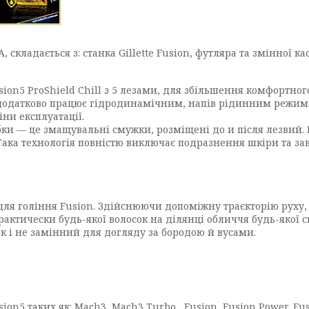
 складається з: станка Gillette Fusion, футляра та змінної к
sion5 ProShield Chill з 5 лезами, для збільшення комфортног
додатково працює гідродинамічним, напів рідинним режим
іни експлуатації.
бки — це змащувальні смужки, розміщені до и після лезвий. 
Така технологія повністю виключає подразнення шкіри та за
для гоління Fusion. Здійснюючи допоміжну траєкторію руху, 
актически будь-якої волосок на ділянці обличчя будь-якої 
 і не замінний для догляду за бородою й вусами.
sion5 таких як: Mach3, Mach3 Turbo, Fusion, Fusion Power, Fus