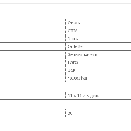
Сталь
США
1 шт.
Gillette
Змінні касети
П'ять
Так
Чоловіча
11 x 11 x 3 див.
30