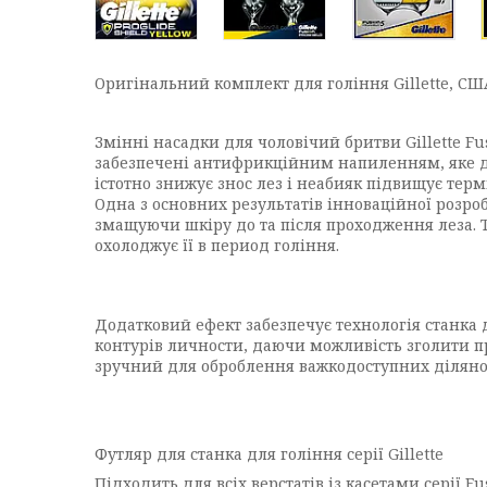
Оригінальний комплект для гоління Gillette, США,
Змінні насадки для чоловічий бритви Gillette Fu
забезпечені антифрикційним напиленням, яке 
істотно знижує знос лез і неабияк підвищує терм
Одна з основних результатів інноваційної розро
змащуючи шкіру до та після проходження леза. 
охолоджує її в период гоління.
Додатковий ефект забезпечує технологія станка 
контурів личности, даючи можливість зголити пр
зручний для оброблення важкодоступних ділянок
Футляр для станка для гоління серії Gillette
Підходить для всіх верстатів із касетами серії Fu