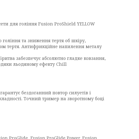
асети для гоління Fusion ProShield YELLOW
о гоління та зниження тертя об шкіру,
ом тертя. Антифрикційне напилення металу
Бритва забезпечує абсолютно гладке ковзання,
вдяки льодяному ефекту Chill
гарантує бездоганний повтор силуетів і
складності. Точний тример на зворотному боці
ion ProGlide, Fusion ProGlide Power, Fusion