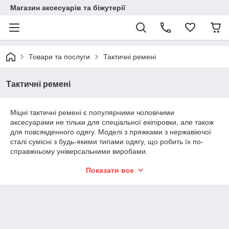
Магазин аксесуарів та біжутерії
Товари та послуги
Тактичні ремені
Тактичні ремені
Міцні тактичні ремені є популярними чоловічими
аксесуарами не тільки для спеціальної екіпіровки, але також
для повсякденного одягу. Моделі з пряжками з нержавіючої
сталі сумісні з будь-якими типами одягу, що робить їх по-
справжньому універсальними виробами.
В каталозі інтернет-магазину представлений великий
Показати все
асортимент забарвлень і видів аксесуарів. Вироби
фабричного виробництва характеризуються тривалим
терміном шкарпетки, будучи придатною для екіпіровки
військових, професійних службовців особливих підрозділів і
силових структур.